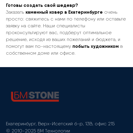
Готовы создать свой шедевр?
каменный ковер в Екатеринбурге
Заказать
очень
просто: свяжитесь с нами по телефону или оставьте
заявку на сайте. Наши специалисты
проконсультируют вас, подберут оптимальное
решение, исходя из ваших пожеланий и бюджета, и
побыть художником
помогут вам по-настоящему
в
собственном доме или офисе.
Екатеринбург, Верх-Исетский б-р, 13В, офис 215
© 2010-2025 БМ Технологии