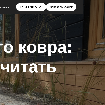
амень
+7 343 288 53 29
Заказать звонок
о ковра:
считать