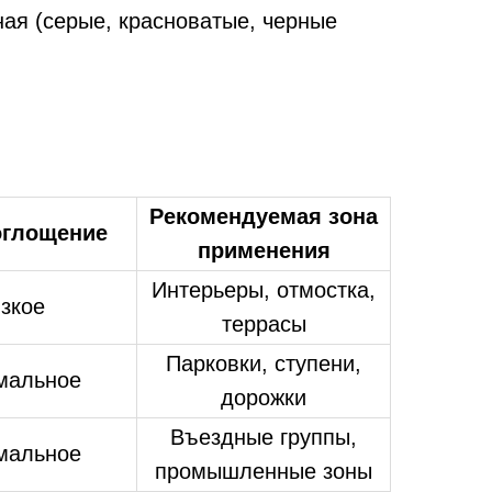
ая (серые, красноватые, черные
.
Рекомендуемая зона
оглощение
применения
Интерьеры, отмостка,
зкое
террасы
Парковки, ступени,
мальное
дорожки
Въездные группы,
мальное
промышленные зоны