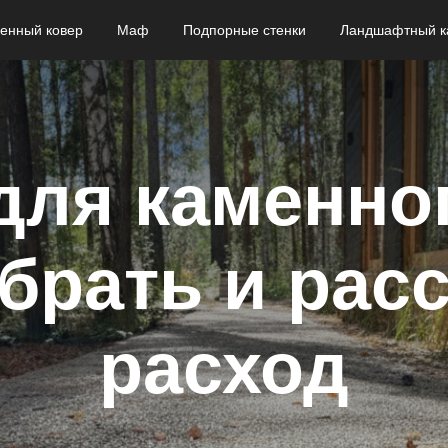
енный ковер
Маф
Подпорные стенки
Ландшафтный к
для каменног
брать и рас
расход