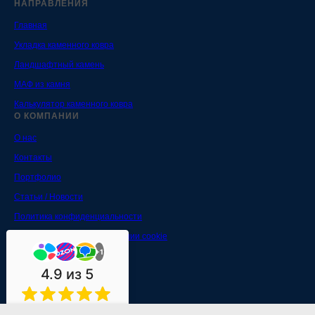
НАПРАВЛЕНИЯ
Главная
Укладка каменного ковра
Ландшафтный камень
МАФ из камня
Калькулятор каменного ковра
О КОМПАНИИ
О нас
Контакты
Портфолио
Статьи / Новости
Политика конфиденциальности
Соглашении об использовании cookie
+1
Согласие на обработку
4.9
из 5
На основе 3 022 оценок