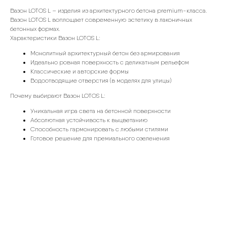
Вазон LOTOS L – изделия из архитектурного бетона premium-класса.
Вазон LOTOS L воплощает современную эстетику в лаконичных
бетонных формах.
Характеристики Вазон LOTOS L:
Монолитный архитектурный бетон без армирования
Идеально ровная поверхность с деликатным рельефом
Классические и авторские формы
Водоотводящие отверстия (в моделях для улицы)
Почему выбирают Вазон LOTOS L:
Уникальная игра света на бетонной поверхности
Абсолютная устойчивость к выцветанию
Способность гармонировать с любыми стилями
Готовое решение для премиального озеленения