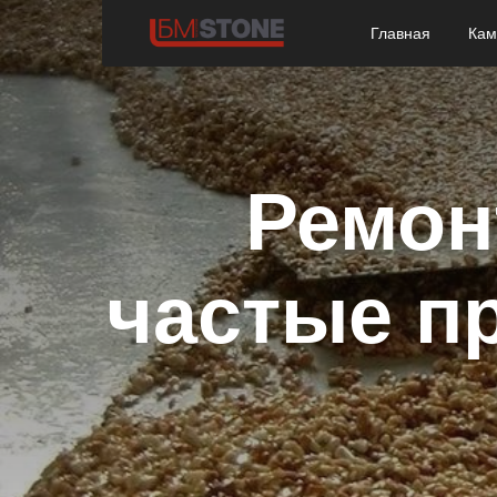
Главная
Кам
Ремон
частые п