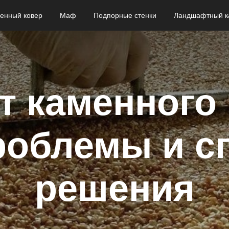
енный ковер
Маф
Подпорные стенки
Ландшафтный к
т каменного 
роблемы и с
решения