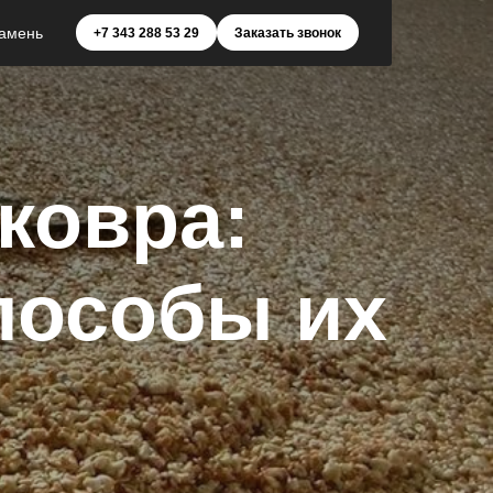
амень
+7 343 288 53 29
Заказать звонок
ковра:
пособы их