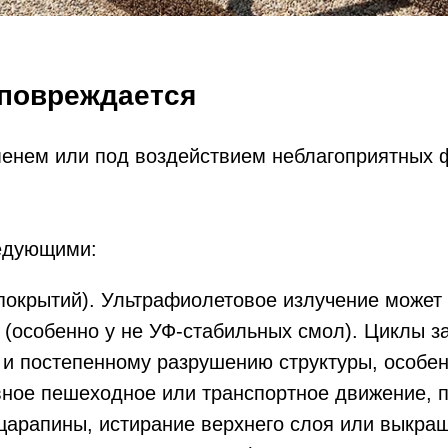
 повреждается
менем или под воздействием неблагоприятных 
едующими:
покрытий). Ультрафиолетовое излучение может
 (особенно у не УФ-стабильных смол). Циклы з
 и постепенному разрушению структуры, особе
вное пешеходное или транспортное движение, 
 царапины, истирание верхнего слоя или выкра