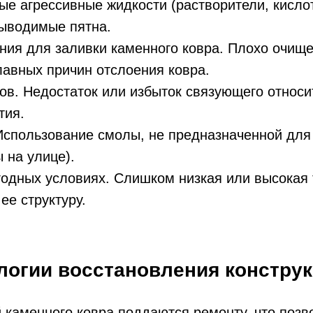
ые агрессивные жидкости (растворители, кисло
выводимые пятна.
ния для заливки каменного ковра. Плохо очище
лавных причин отслоения ковра.
в. Недостаток или избыток связующего относи
тия.
спользование смолы, не предназначенной для 
 на улице).
годных условиях. Слишком низкая или высокая 
е структуру.
логии восстановления констру
 каменного ковра поддаются ремонту, что позв